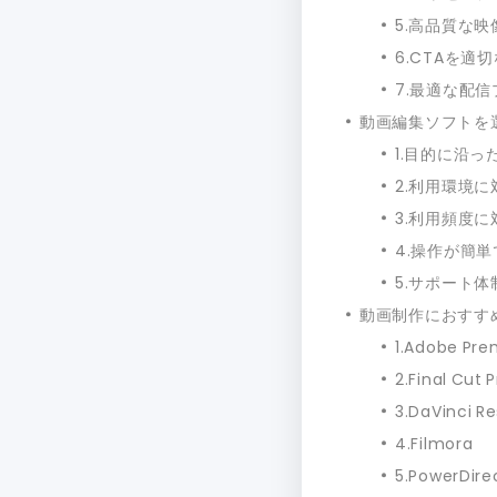
5.高品質な
6.CTAを
7.最適な配
動画編集ソフトを
1.目的に沿
2.利用環境
3.利用頻度
4.操作が簡
5.サポート
動画制作におすす
1.Adobe Pre
2.Final Cut 
3.DaVinci R
4.Filmora
5.PowerDire