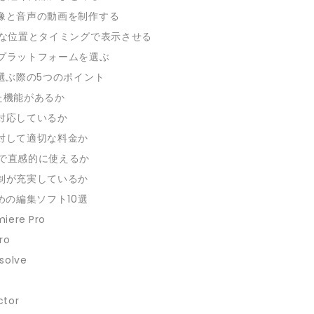
映像と音声の動画を制作する
適切な位置とタイミングで表示させる
信プラットフォームを選ぶ
選ぶ際の5つのポイント
った機能があるか
に対応しているか
に対して適切な料金か
単で直感的に使えるか
体制が充実しているか
めの編集ソフト10選
miere Pro
Pro
esolve
ctor