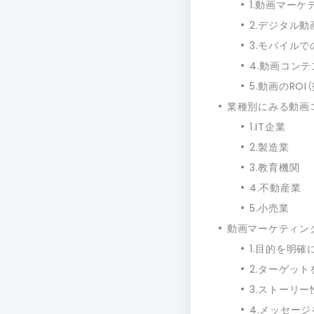
1.動画マー
2.デジタル
3.モバイル
4.動画コン
5.動画のROI
業種別にみる動画
1.IT企業
2.製造業
3.教育機関
4.不動産業
5.小売業
動画マーケティン
1.目的を明確
2.ターゲッ
3.ストーリ
4.メッセー