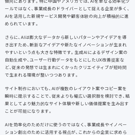
傾向にあります。特に中国やアメリカでは、AIを単なる効率化ツ
ールではなく、事業成長のドライバーとして捉える企業が多く、
AIを活用した新規サービス開発や顧客体験の向上が積極的に進
められています。
さらに、AIは膨大なデータから新しいパターンやアイデアを導
き出すため、斬新なアイデアや新たなイノベーションが生まれ
やすいという点も大きな特徴です。生成AIによるデザイン案の
自動生成や、ユーザー行動データをもとにしたUX改善提案な
ど、従来の発想では生まれにくかったクリエイティブが短時間
で生まれる環境が整いつつあります。
サイト制作においても、AIが複数のレイアウト案やコピー案を
瞬時に提示することで、従来よりも幅広い選択肢を検討でき、結
果としてより魅力的なサイト体験や新しい価値提案を生み出す
ことが可能になります。
AIを効率化のためだけに使うのではなく、事業成長やイノベー
ション創出のために活用する視点が、これからの企業に求めら