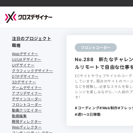
注目のプロジェクト
職種
フロントコーダー
Webデザイナー
No.288 新たなチャレ
UI/UXデザイナー
UIデザイナー
ルリモートで自由な仕事を
グラフィックデザイナー
ECサイトやウェブサイトのコー
DTPデザイナー
しています。既存のサイトのペー
3Dデザイナー
などを経験し、必要なスキルを有
ゲームデザイナー
レンジを楽しみながら、一人前の
アプリデザイナー
す！
デザインコーダー
フロントコーダー
コーディング
Web制作
フレッ
動画クリエイター
週1〜3日稼働
動画編集
開発ディレクター
Webディレクター
コンテンツディレクター