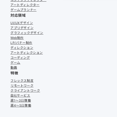
アートディレクター
ゲームプランナー
対応領域
UI/UXデザイン
アプリデザイン
グラフィックデザイン
Web制作
LP/バナー制作
ディレクション
アートディレクション
コーディング
ゲーム
動画
特徴
フレックス制度
リモートワーク
クライアントワーク
自社サービス
週1〜3日稼働
週4〜5日稼働