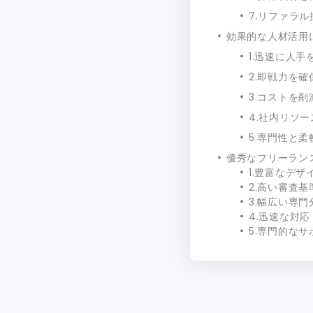
7.リファラ
効果的な人材活用
1.迅速に人手
2.即戦力を
3.コストを
4.社内リソ
5.専門性と
優秀なフリーラン
1.豊富なデ
2.高い審査基
3.幅広い専門
4.迅速な対応
5.専門的なサ