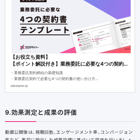
【お役立ち資料】
【ポイント解説付き】業務委託に必要な4つの契約書
テンプレート
・業務委託契約締結の基礎知識
・業務委託契約で必要な4つの契約書の使い分け方
・すぐに使える業務委託契約書のテンプレート
xdesigner.jp
9.効果測定と成果の評価
動画公開後は、視聴回数、エンゲージメント率、コンバージョン
率など、事前に設定した成果指標に基づいて評価を行いましょ