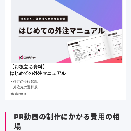
【お役立ち資料】
はじめての外注マニュアル
・外注の基礎知識
・外注先の選択肢
・外注する際のステップ
xdesigner.jp
PR動画の制作にかかる費用の相
場