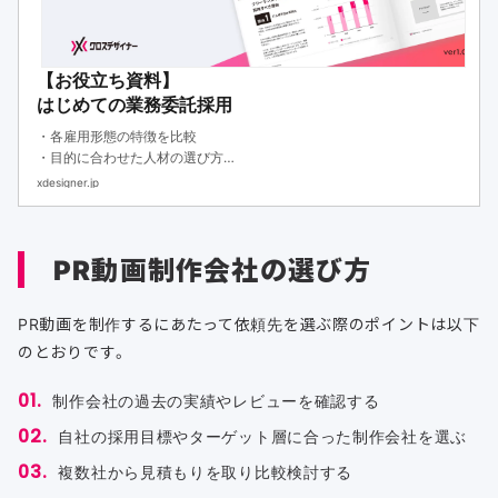
【お役立ち資料】
はじめての業務委託採用
・各雇用形態の特徴を比較
・目的に合わせた人材の選び方
・フリーランスや副業人材を活用するメリット
xdesigner.jp
PR動画制作会社の選び方
PR動画を制作するにあたって依頼先を選ぶ際のポイントは以下
のとおりです。
制作会社の過去の実績やレビューを確認する
自社の採用目標やターゲット層に合った制作会社を選ぶ
複数社から見積もりを取り比較検討する