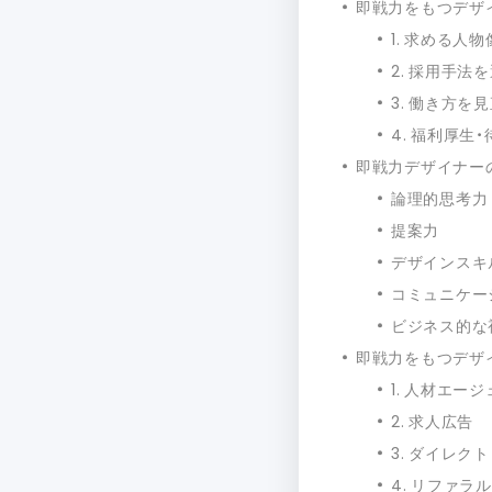
即戦力をもつデザ
1. 求める人
2. 採用手法
3. 働き方を
4. 福利厚生
即戦力デザイナー
論理的思考力
提案力
デザインスキ
コミュニケー
ビジネス的な
即戦力をもつデザ
1. 人材エー
2. 求人広告
3. ダイレク
4. リファラ