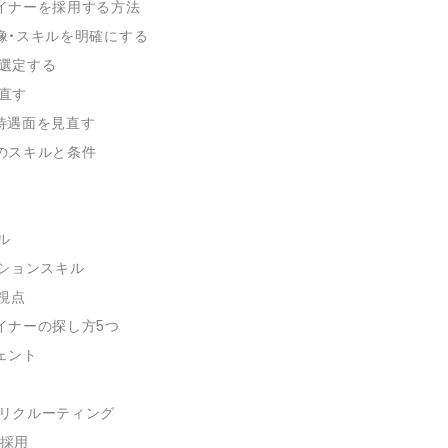
イナーを採用する方法
物像・スキルを明確にする
を選定する
見直す
・待遇面を見直す
のスキルと条件
ル
ションスキル
視点
イナーの探し方5つ
ジェント
トリクルーティング
ル採用