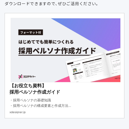
ダウンロードできますので、ぜひご活用ください。
【お役立ち資料】
採用ペルソナ作成ガイド
・採用ペルソナの基礎知識
・採用ペルソナの構成要素と作成方法
・作成フォーマットと採用方法
xdesigner.jp