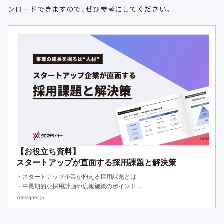
ンロードできますので、ぜひ参考にしてください。
【お役立ち資料】
スタートアップが直面する採用課題と解決策
・スタートアップ企業が抱える採用課題とは
・中長期的な採用計画や広報施策のポイント
・短期的な人材確保の効果的な手段
xdesigner.jp