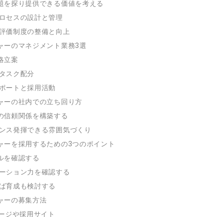
な課題を探り提供できる価値を考える
プロセスの設計と管理
ンの評価制度の整備と向上
ャーのマネジメント業務3選
戦略立案
とタスク配分
サポートと採用活動
ャーの社内での立ち回り方
との信頼関係を構築する
ーマンス発揮できる雰囲気づくり
ャーを採用するための3つのポイント
キルを確認する
ニケーション力を確認する
れば育成も検討する
ャーの募集方法
ージや採用サイト