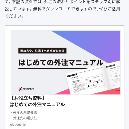
ず。下記の資料では、外注の流れとポイントをステップ別に解
説しています。無料でダウンロードできますので、ぜひご活用
ください。
【お役立ち資料】
はじめての外注マニュアル
・外注の基礎知識
・外注先の選択肢
・外注する際のステップ
xdesigner.jp