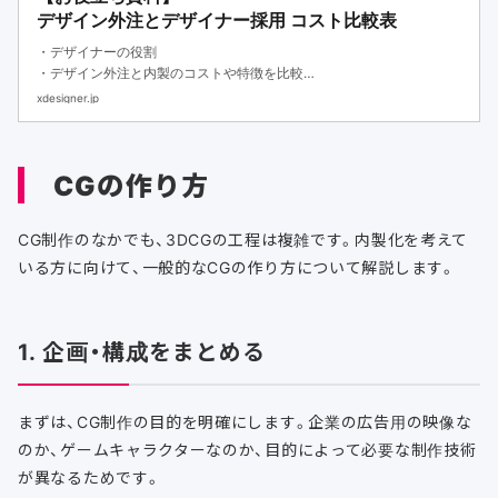
デザイン外注とデザイナー採用 コスト比較表
・デザイナーの役割
・デザイン外注と内製のコストや特徴を比較
・デザイナーの外注と内製の選び方
xdesigner.jp
CGの作り方
CG制作のなかでも、3DCGの工程は複雑です。内製化を考えて
いる方に向けて、一般的なCGの作り方について解説します。
1. 企画・構成をまとめる
まずは、CG制作の目的を明確にします。企業の広告用の映像な
のか、ゲームキャラクターなのか、目的によって必要な制作技術
が異なるためです。