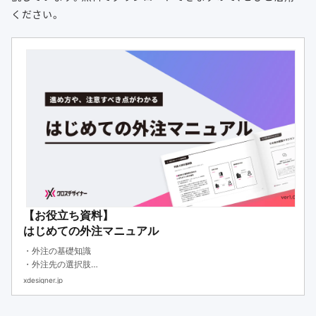
ください。
【お役立ち資料】
はじめての外注マニュアル
・外注の基礎知識
・外注先の選択肢
・外注する際のステップ
xdesigner.jp