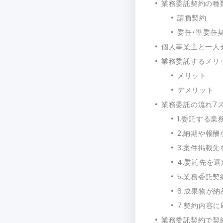
業務委託契約の種
請負契約
委任・準委任
個人事業主と一人
業務委託するメリ
メリット
デメリット
業務委託の流れ7
1.委託する
2.納期や報
3.案件掲載
4.委託先を
5.業務委託
6.成果物が
7.契約内容
業務委託契約で契