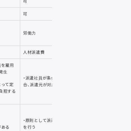
可
可
労働力
人材派遣費
員を雇用
発生
・派遣社員が条件を満たした場
よって定
合、派遣元が対応する
負担する
・原則として派遣元が源泉徴収
がある
を行う