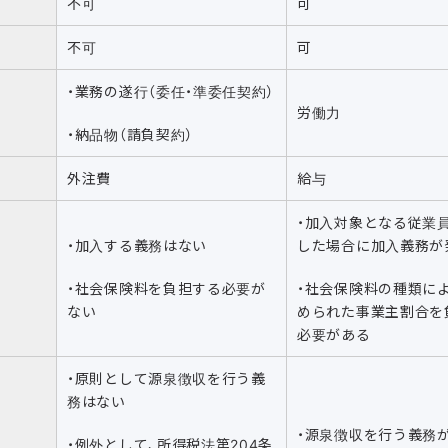
不可
可
不可
可
・業務の遂行（委任・準委任契約）
労働力
・納品物（請負契約）
外注費
給与
・加入対象となる従業
・加入する義務はない
した場合に加入義務が
・社会保険料を負担する必要が
・社会保険料の種類に
ない
められた事業主割合を
必要がある
・原則として源泉徴収を行う義
務はない
・源泉徴収を行う義務
・例外として、所得税法第204条