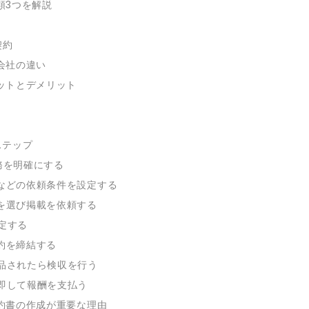
類3つを解説
契約
会社の違い
ットとデメリット
ステップ
業務を明確にする
酬などの依頼条件を設定する
先を選び掲載を依頼する
選定する
契約を締結する
納品されたら検収を行う
に即して報酬を支払う
約書の作成が重要な理由