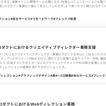
きます。事業チームと開発チームの間に立ち、円滑なコミュニケーションを取りな
成、UIデザイン業務など幅広く担当していただき、より使いやすく魅力的なサイ
クション
自社サービス
リモートワーク
フレックス制度
社プロダクトにおけるクリエイティブディレクター業務支援
クトにおけるクリエイティブディレクター業務のサポートを中心にご担当いただき
ティブ（LPやバナー）の制作を行い、慣れてきた段階で企画やワイヤー作成、構
えて、広告チラシやポスターなどのグラフィックデザインやWEB制作業務にも対応い
ディレクションの経験を活かせるポジションです。
ディレクション
グラフィックデザイン
週4〜5日稼働
自社サービス
フレック
系プロダクトにおけるWebディレクション業務