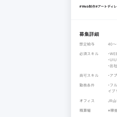
Web制作
アートディ
募集詳細
想定給与
40
必須スキル
・W
・U
・出
尚可スキル
・ア
勤務条件
・フ
イブ
オフィス
JR
精算幅
※稼