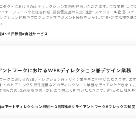
SプロダクトにおけるWebディレクション業務を担当いただきます。主な業務は、プ
ワイヤーフレームや仕様書作成、開発優先度の決定、進捗・スケジュール管理、ス
ィレクション経験やプロジェクトマネジメント経験を活かし、定量・定性指標を基
す。
週4〜5日稼働
自社サービス
ライアントワークにおけるWEBディレクション兼デザイン業務
ワークにおけるWEBディレクション兼デザイン業務をご担当いただきます。ま
トとのヒアリングや要件定義などのディレクション業務を行っていただきます。加
業務も含め、企画提案や修正対応まで幅広く担当いただきます。週1日の出社を基
作
アートディレクション
週1〜3日稼働
クライアントワーク
フレックス制度