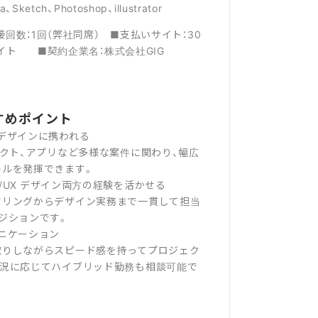
a、Sketch、Photoshop、illustrator
接回数：1回（弊社同席） ■支払いサイト：30
イト ■契約企業名：株式会社GIG
すめポイント
デザインに携われる
クト、アプリなど多様な案件に関わり、幅広
キルを発揮できます。
UI/UX デザイン両方の経験を活かせる
リングからデザイン実務まで一貫して担当
ジションです。
ニケーション
りしながらスピード感を持ってプロジェク
状況に応じてハイブリッド勤務も相談可能で