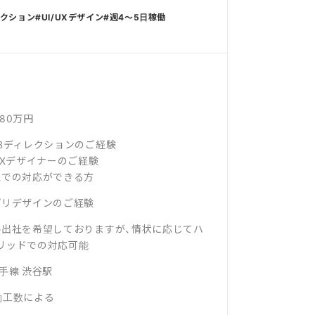
レクション
UI/UXデザイン
週4〜5日稼働
～80万円
EBディレクションのご経験
IUXデザイナーのご経験
社での対応ができる方
プリデザインのご経験
ル出社を希望しておりますが、情状に応じてハ
リッドでの対応可能
山手線 渋谷駅
働工数による