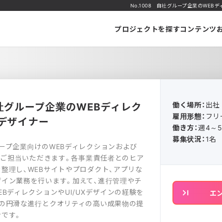
No.1008 自社グループ企業のWEB
プロジェクトを探す
コンテンツ
自社グループ企業のWEBディレク
働く場所：
出社
雇用形態：
フリ
Xデザイナー
働き方：
週4～
募集状況：
1名
ープ企業向けのWEBディレクションおよび
務をご担当いただきます。各事業責任者とのヒア
整理し、WEBサイトやプロダクト、アプリな
イン業務を行います。加えて、進行管理やチ
EBディレクションやUI/UXデザインの経験を
エ
トの円滑な進行とクオリティの高い成果物の提
です。