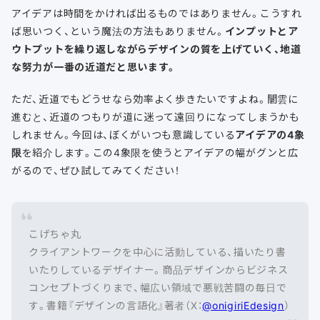
アイデアは時間をかければ出るものではありません。こうすれ
ば思いつく、という魔法の方法もありません。
インプットとア
ウトプットを繰り返しながらデザインの質を上げていく、地道
な努力が一番の近道だと思います。
ただ、近道でもどうせなら効率よく歩きたいですよね。闇雲に
進むと、近道のつもりが道に迷って遠回りになってしまうかも
しれません。今回は、ぼくがいつも意識している
アイデアの4象
限
を紹介します。この4象限を使うとアイデアの幅がグンと広
がるので、ぜひ試してみてください！
こげちゃ丸
クライアントワークを中心に活動している、描いたり書
いたりしているデザイナー。商品デザインからビジネス
コンセプトづくりまで、幅広い領域で悪戦苦闘の毎日で
す。書籍『デザインの言語化』著者（X：
@onigiriEdesign
）