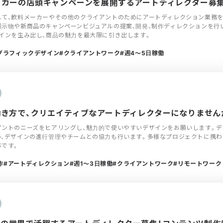
メーカーの店頭キャンペーンを展開するアートディレクター募集
して、飲料メーカーやその他のクライアントのためにアートディレクション業務を
示物や新商品のキャンペーンビジュアルの提案、開発、制作ディレクションを行
インを生み出し、商品の魅力を最大限に引き出します。
グラフィックデザイン
クライアントワーク
週4〜5日稼働
な働き方で、クリエイティブなアートディレクターになりません
アントのニーズをヒアリングし、魅力的で使いやすいデザインをお願いします。デ
、デザインの進行管理やチームとの協力も行います。多様なプロジェクトに携わ
事です。
作
アートディレクション
週1〜3日稼働
クライアントワーク
リモートワーク