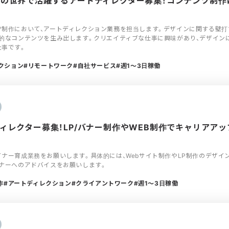
インの世界で活躍するアートディレクター募集！コンテンツ制
制作において、アートディレクション業務を担当します。デザインに関する壁打ち
的なコンテンツを生み出します。クリエイティブな仕事に興味があり、デザイン
仕事です。
クション
リモートワーク
自社サービス
週1〜3日稼働
トディレクター募集！LP/バナー制作やWEB制作でキャリアア
ナー育成業務をお願いします。具体的には、Webサイト制作やLP制作のデザイ
ナーへのアドバイスをお願いします。
作
アートディレクション
クライアントワーク
週1〜3日稼働