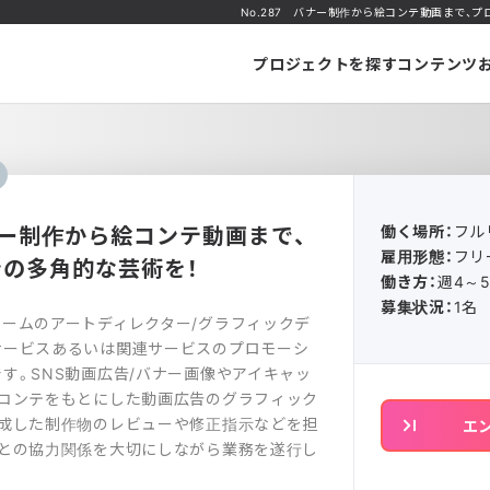
No.287 バナー制作から絵コンテ動画まで、
プロジェクトを探す
コンテンツ
バナー制作から絵コンテ動画まで、
働く場所：
フル
雇用形態：
フリ
の多角的な芸術を！
働き方：
週4～
募集状況：
1名
ームのアートディレクター/グラフィックデ
サービスあるいは関連サービスのプロモーシ
す。SNS動画広告/バナー画像やアイキャッ
絵コンテをもとにした動画広告のグラフィック
作成した制作物のレビューや修正指示などを担
エ
ーとの協力関係を大切にしながら業務を遂行し