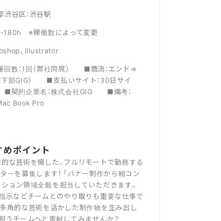
都渋谷区：渋谷駅
h-180h ※稼働数によって変更
oshop、Illustrator
接回数：1回（弊社同席） ■商流：エンド⇒
（下部GIG） ■支払いサイト：30日サイ
■契約企業名：株式会社GIG ■備考：
ac Book Pro
すめポイント
角的な芸術を擁した、フルリモートで勤務する
ターを募集します！ 「バナー制作から絵コン
ーション領域全般を担当していただきます。
正指示などチームとのやり取りも重要な仕事で
の多角的な芸術を活かした制作物を生み出し
担うチームへと貢献してみませんか？