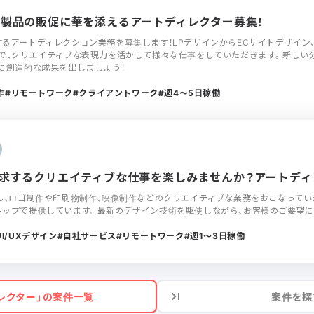
家電製品の販促に華を添えるアートディレクター募集！
るアートディレクション業務を募集します！LPデザインからECサイトデザイン
で、クリエイティブな表現力を活かして様々な仕事をしていただきます。新しい
に創造的な成果を出しましょう！
作
リモートワーク
クライアントワーク
週4〜5日稼働
を追求するクリエイティブな仕事を楽しみませんか？アートディ
ん、ロゴ制作や印刷物制作、映像制作などのクリエイティブな業務をおこなってい
トップで提供しています。最新のデザイン技術を駆使しながら、お客様のご要望に
UI/UXデザイン
自社サービス
リモートワーク
週1〜3日稼働
レクター」の案件一覧
案件を探