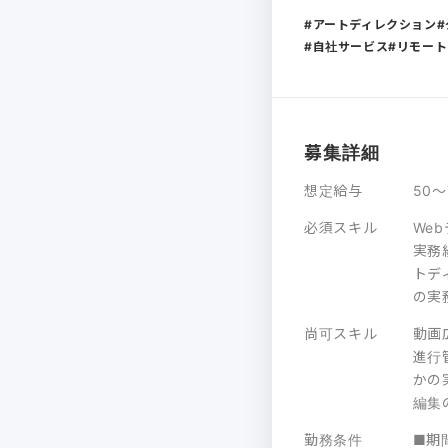
アートディレクション
自社サービス
リモート
募集詳細
想定給与
50
必須スキル
We
実務
トディ
の実
尚可スキル
動画
進行管
かの実
編集
勤務条件
■期