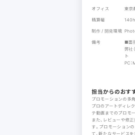
オフィス
東京
精算幅
140
制作 / 開発環境
Phot
備考
■面
弊社
ト 
PC：M
担当からのおす
プロモーションの多
プロのアートディレク
テ動画までのプロモ
また、レビューや修
す。プロモーション
て、新たなサービスを