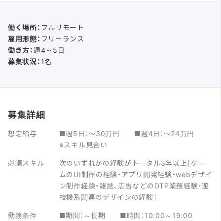
働く場所：
フルリモート
雇用形態：
フリーランス
働き方：
週4～5日
募集状況：
1名
募集詳細
想定給与
■週5日：〜30万円 ■週4日：〜24万円
※スキル見合い
必須スキル
次のいずれかの経験がトータル3年以上［ゲー
ムのUI制作の経験・アプリ開発経験・webデザイ
ン制作経験・雑誌、広告などのDTP業務経験・遊
技機系関連のデザインの経験］
勤務条件
■期間：～長期 ■時間：10:00～19:00