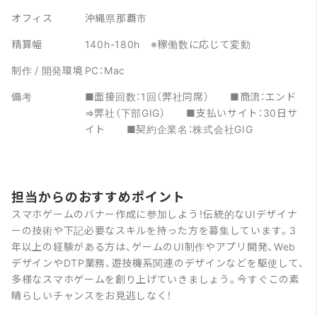
オフィス
沖縄県那覇市
精算幅
140h-180h ※稼働数に応じて変動
制作 / 開発環境
PC：Mac
備考
■面接回数：1回（弊社同席） ■商流：エンド
⇒弊社（下部GIG） ■支払いサイト：30日サ
イト ■契約企業名：株式会社GIG
担当からのおすすめポイント
スマホゲームのバナー作成に参加しよう！伝統的なUIデザイナ
ーの技術や下記必要なスキルを持った方を募集しています。3
年以上の経験がある方は、ゲームのUI制作やアプリ開発、Web
デザインやDTP業務、遊技機系関連のデザインなどを駆使して、
多様なスマホゲームを創り上げていきましょう。今すぐこの素
晴らしいチャンスをお見逃しなく！