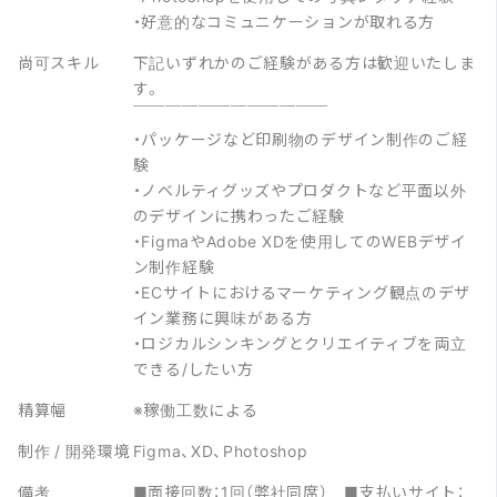
・好意的なコミュニケーションが取れる方
尚可スキル
下記いずれかのご経験がある方は歓迎いたしま
す。
￣￣￣￣￣￣￣￣￣￣￣￣
・パッケージなど印刷物のデザイン制作のご経
験
・ノベルティグッズやプロダクトなど平面以外
のデザインに携わったご経験
・FigmaやAdobe XDを使用してのWEBデザイ
ン制作経験
・ECサイトにおけるマーケティング観点のデザ
イン業務に興味がある方
・ロジカルシンキングとクリエイティブを両立
できる/したい方
精算幅
※稼働工数による
制作 / 開発環境
Figma、XD、Photoshop
備考
■面接回数：1回（弊社同席） ■支払いサイト：