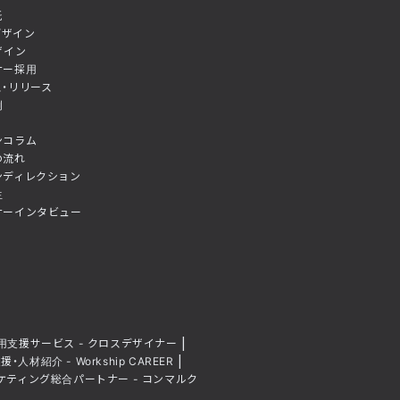
託
Xデザイン
ザイン
ナー採用
・リリース
例
ンコラム
の流れ
ンディレクション
生
ナーインタビュー
支援サービス - クロスデザイナー
材紹介 - Workship CAREER
ケティング総合パートナー - コンマルク