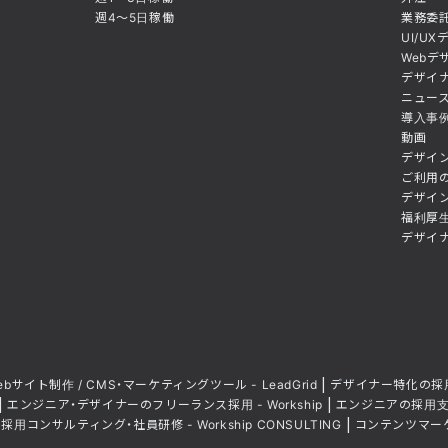
週4〜5日稼働
業務委
UI/U
Webデ
デザイ
ニュース
導入事
動画
デザイ
ご利用
デザイ
福利厚
デザイ
ebサイト制作 / CMS・マーケティングツール - LeadGrid
デザイナー特化の採用
エンジニア・デザイナーのフリーランス採用 - Workship
エンジニアの採用支援・人
採用コンサルティング・社員研修 - Workship CONSULTING
コンテンツマー