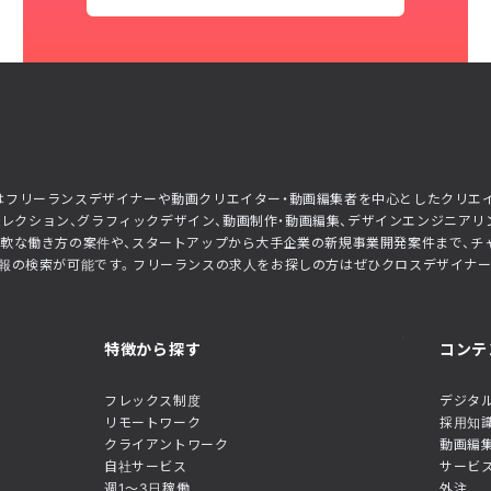
ner）はフリーランスデザイナーや動画クリエイター・動画編集者を中心としたクリ
トディレクション、グラフィックデザイン、動画制作・動画編集、デザインエンジニ
軟な働き方の案件や、スタートアップから大手企業の新規事業開発案件まで、チ
の検索が可能です。フリーランスの求人をお探しの方はぜひクロスデザイナー（XD
特徴から探す
コンテ
フレックス制度
デジタ
リモートワーク
採用知
クライアントワーク
動画編
自社サービス
サービ
週1〜3日稼働
外注