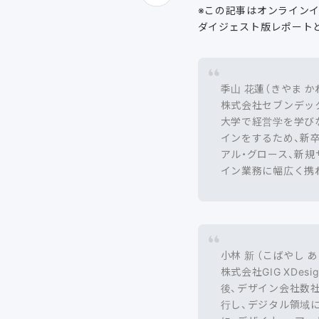
※この記事はオンラインイ
ダイジェスト版レポート
季山 花蓮（きやま か
株式会社セブンデック
大学で経営学を学び
インをするため、新卒
アル・グロース、新
イン業務に幅広く携
小林 新 （こばやし あ
株式会社GIG XDe
後、デザイン会社数社
行し、デジタル領域