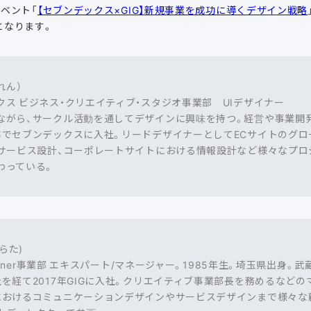
ベント「
【セブンデックス×GIG】新規事業を成功に導くデザイン戦略
となります。
れん）
ス ビジネス・クリエイティブ・スタジオ事業部 UIデザイナー
ながら、サークル活動を通してデザインに興味を持つ。経営や事業開
でセブンデックスに入社。リードデザイナーとしてECサイトのグロー
規サービス設計、コーポレートサイトにおける情報設計など様々なプ
わっている。
らた)
signer事業部 エキスパート/マネージャー。1985年生。埼玉県出身
を経て2017年GIGに入社。クリエイティブ事業部長を務めるなど
におけるコミュニケーションデザインやサービスデザインまで様々な