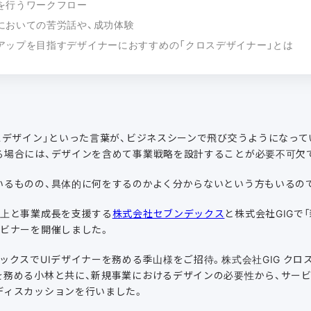
を行うワークフロー
においての苦労話や、成功体験
アップを目指すデザイナーにおすすめの「クロスデザイナー」とは
スデザイン」といった言葉が、ビジネスシーンで飛び交うようになっ
る場合には、デザインを含めて事業戦略を設計することが必要不可欠
いるものの、具体的に何をするのかよく分からないという方もいるの
向上と事業成長を支援する
株式会社セブンデックス
と株式会社GIGで
ェビナーを開催しました。
ックスでUIデザイナーを務める季山様をご招待。株式会社GIG ク
を務める小林と共に、新規事業におけるデザインの必要性から、サー
ディスカッションを行いました。