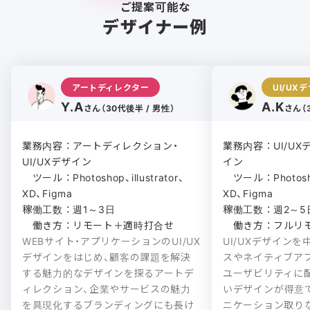
ご提案可能な
デザイナー例
アートディレクター
UI/UX
Y.A
A.K
さん（30代後半 / 男性）
さん（
業務内容 ： アートディレクション・
業務内容 ： UI/
UI/UXデザイン

イン

　ツール ： Photoshop、illustrator、
　ツール ： Photosho
XD、Figma

XD、Figma

稼働工数 ： 週1～3日

稼働工数 ： 週2～5日
　働き方 ： リモート＋適時打合せ
　働き方 ： フルリ
WEBサイト・アプリケーションのUI/UX
UI/UXデザインを
デザインをはじめ、顧客の課題を解決
スやネイティブア
する魅力的なデザインを探るアートデ
ユーザビリティに
ィレクション、企業やサービスの魅力
いデザインが得意
を具現化するブランディングにも長け
ニケーション取り